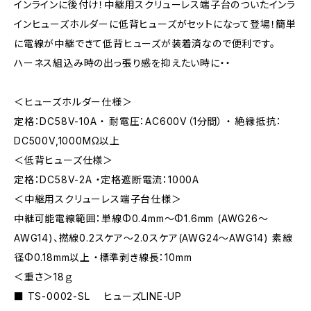
インラインに後付け！中継用スクリューレス端子台のついたインラ
インヒューズホルダーに低背ヒューズがセットになって登場！簡単
に電線が中継できて低背ヒューズが装着済なので便利です。
ハーネス組込み時の出っ張り感を抑えたい時に・・
＜ヒューズホルダー仕様＞
定格：DC58V-10A ・ 耐電圧：AC600V（1分間） ・ 絶縁抵抗：
DC500V,1000MΩ以上
＜低背ヒューズ仕様＞
定格：DC58V-2A ・定格遮断電流：1000A
＜中継用スクリューレス端子台仕様＞
中継可能電線範囲：単線Φ0.4mm～Φ1.6mm (AWG26～
AWG14)、撚線0.2スケア～2.0スケア(AWG24～AWG14) 素線
径Φ0.18mm以上 ・標準剥き線長：10mm
＜重さ＞18ｇ
■ TS-0002-SL ヒューズLINE-UP