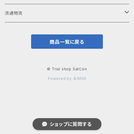
設備メンテナンス
流通物流
各種試験機
駐車場
商品一覧に戻る
パワークリップ
© Trial shop SatCon
Powered by
ショップに質問する