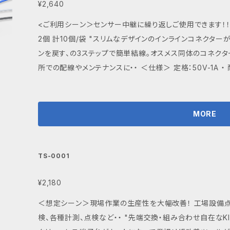
番号で確認が可能ですので、ご安心ください。 送料：無料（基本発送）ネコポスでの発送となります。 ネコ
¥2,640
ポスでの発送対応できない数量の場合は宅急便コンパクト
<ご利用シーン＞センサー中継に繰り返しご使用できます！！ 
ご了承願います。 宅急便コンパクト 全国一律￥500（税込み）
2個 計10個/袋 "スリムなデザインのインラインコネクターが新登場！ボタンを押して、電線を挿入、ボタ
各種お問い合わせについて ご質問や詳細な情報が必要な
ンを戻す、の3ステップで簡単結線。オスメス同体のコネクタ
お気軽にご連絡ください。尚、お問い合わせの返信について
所での配線やメンテナンスに・・ ＜仕様＞ 定格：50V-1A ・ 耐電圧：AC1000V（1分間） ・ 絶縁抵抗：DC
かじめご了承下さい。
500V,100MΩ以上 ・ 使用可能電線範囲：撚線0.08スケア～
上外径Φ1.3mm以下 ・ 標準剥き線長：5mm～7mm ＜重さ＞2ｇ（1組） ■内容 ボタン色黒のコネクター
2個（1組）、白のコネクター2個（1組）、赤のコネクター2個（
MORE
ー2個（1組）の5色セットです。 ■TS-0007 カラーバリエーション グレー、黒、白、赤、黄、緑、青、紫、茶
■ 取り扱い注意事項 本品は2個1組で使用するオスメス同
接続、取り外しは電源を切った状態で行って下さい。 ■ 発送・注文に関する情報や注意事項 ご注文いた
TS-0001
だいた商品は、ご入金確認後、概ね5営業日以内に発送いた
認が可能ですので、ご安心ください。 送料：無料（基本発送）ネコポスでの発送となります。 ネコポスでの
¥2,180
発送対応できない数量の場合は宅急便コンパクト若しくは
＜想定シーン＞現場作業の生産性を大幅改善！ 工場設備点検、ビルメンテナンス、電力用盤の法定点
います。 宅急便コンパクト 全国一律￥500（税込み）（￥10,00
検、各種計測、点検など・・ "先端交換・組み合わせ自在なKISEKAEチップと簡単に電線を中継できるス
問い合わせについて ご質問や詳細な情報が必要な場合は