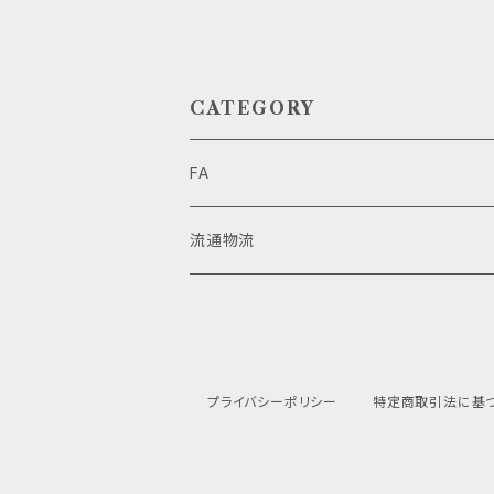
CATEGORY
FA
設備メンテナンス
流通物流
各種試験機
駐車場
パワークリップ
プライバシーポリシー
特定商取引法に基