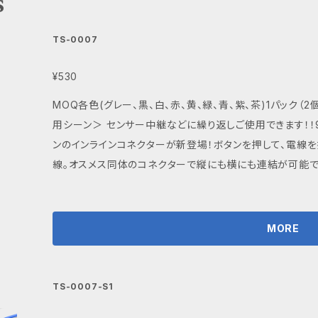
s
TS-0007
¥530
MOQ各色(グレー、黒、白、赤、黄、緑、青、紫、茶)1パック（
用シーン＞ センサー中継などに繰り返しご使用できます！！
ンのインラインコネクターが新登場！ボタンを押して、電線を
線。オスメス同体のコネクターで縦にも横にも連結が可能です
＜仕様＞ 定格：50V-1A ・ 耐電圧：AC1000V（1分間） ・ 
電線範囲：撚線0.08スケア～0.12スケア(AWG26～AWG2
線長：5mm～7mm ＜重さ＞2ｇ（1組） ■内容 ボタン各色 コネクター2個（1組）/袋です。 ＊ご注意 M
MORE
OQ/１袋（同色2個（1組）入り） ■TS-0007 カラーバリエーション グレー、黒、白、赤、黄、
緑、青、紫、茶 ■ 取り扱い注意事項 本品は2個1組で使用するオスメス同体のコネクターです。 コネクタ
ー及び電線の接続、取り外しは電源を切った状態で行って下さい。 ■ 発送・注文に関する情
TS-0007-S1
項 ご注文いただいた商品は、ご入金確認後、概ね5日以内