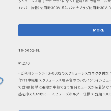
クリューレス端子台がセットになって登場！VE改善ツールが1パックに！！ ＜仕様＞ 定
にご連絡ください。尚、お問い合わせの返信についてはお時
（カバー装着）使用時300V-5A、バナナプラグ使用時30V-3A 
了承下さい。
DC500V,50MΩ以上 ・ 中継可能電線範囲：単線Φ0.4mm～Φ
スケア～2.0スケア(AWG24～AWG14) 素線径Φ0.18mm以上 ・標
（パッケージ商品） ＜パワークリップの推奨保持対象＞ M3
MORE
の保持） ■ TS-0001 カラーバリエーション 赤、黒 ■ 取り扱い注意事項 アタッチメント及び電線の
接続、取り外しは電源を切った状態で行って下さい。 ■ 発送・注文に関する情報や注意事項 ご注文いた
だいた商品は、ご入金確認後、概ね5日以内に発送いたしま
TS-0002-SL
可能ですので、ご安心ください。 送料：無料（基本発送）ネコポスでの発送となります。 ネコポスでの発送
対応できない数量の場合は宅急便コンパクト若しくは宅急
¥1,270
す。 宅急便コンパクト 全国一律￥500（税込み）（￥10,000以上の
<ご利用シーン＞TS-0002のスクリューレスコネクタ付
合わせについて ご質問や詳細な情報が必要な場合は、ショ
付け！中継用スクリューレス端子台のついたインラインヒュ
連絡ください。尚、お問い合わせの返信についてはお時間を
て登場！簡単に電線が中継できて低背ヒューズが装着済なの
承下さい。 ■ その他の情報や注意事項 この商品を使用することで、作業効率が向上することが期待で
感を抑えたい時に・・ ＜ヒューズホルダー仕様＞ 定格：DC58V-10A ・ 耐電圧：AC600V（1分間） ・ 絶
きます。ただし、過度の力を加えると破損の原因となりますの
縁抵抗：DC500V,1000MΩ以上 ＜低背ヒューズ仕様＞ 定格
みとなります。
中継用スクリューレス端子台仕様＞ 中継可能電線範囲：単線Φ0.