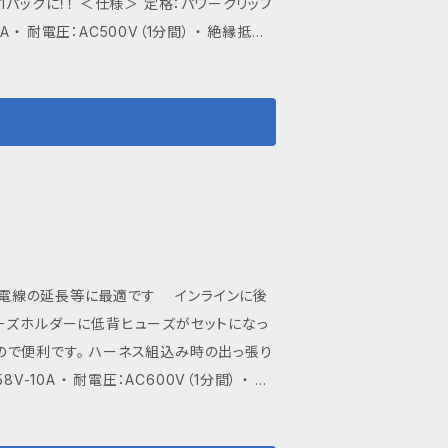
格：パワークリップ
間をいただく場合もございます。あらかじめご
・ 耐電圧：AC500V（1分間） ・ 絶縁抵抗：
1.6mm (AWG26～AWG14)、撚線0.2
準剥き線長：10mm ＜重さ＞28ｇ
～M4サイズのねじ頭、電線（クリップ側面で
す。配送状況については、追跡番号で確認が
便での発送となりますので予めご了承願いま
ご購入で送料無料） ■ 各種お問い
き！電線の延長等に最適です インラインに後
ップのお問い合わせページからお気軽にご
ーズホルダーに低背ヒューズがセットになっ
いただく場合もございます。あらかじめご了
で便利です。 ハーネス組込み時の出っ張り
でご注意ください。 販売価格・送料は税込
：DC58V-2A ・定格遮断電流：1000A ＜
4mm～Φ1.6mm (AWG26～AWG1