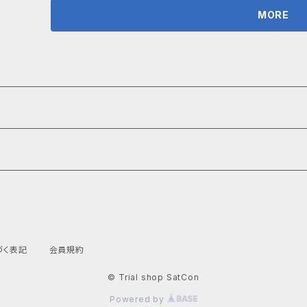
4)、撚線0.2スケア～2.0スケア(AWG24～AWG14) 素線径
MORE
重さ＞18ｇ ■ TS-0002-SL ヒューズLINE-UP 2A、3A、4A、5A、7_
事項 ヒューズの交換及び電線の接続、取り外しは電源を切
含まれており、成分が表面に滲み出て粉が出たり、白くなっ
現れますが、品質には問題ありません。 ■ 発送・注文に関する情報や注意事項 ご注文いただいた商品
は、ご入金確認後、概ね5日以内に発送いたします。配送状
で、ご安心ください。 送料：無料（基本発送）ネコポスでの発送となります。 ネコポスでの発送対応できな
い数量の場合は宅急便コンパクト若しくは宅急便での発送と
コンパクト 全国一律￥500（税込み）（￥10,000以上のご購入で送料無料） 
いて ご質問や詳細な情報が必要な場合は、ショップのお問
い。尚、お問い合わせの返信についてはお時間をいただく場
づく表記
会員規約
© Trial shop SatCon
Powered by