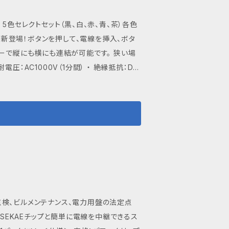
若しくは宅急便での発送となりますので予め
5色セレクトセット（黒、白、赤、青、茶）各色
（￥10,000以上のご購入で送料無料） ■
場合は、ショップのお問い合わせページから
ーで縦にも横にも連結が可能です。 狭い場
はお時間をいただく場合もございます。あら
0.12スケア (AWG26～AWG28) 電線仕
1組）、青のコネクター2個（1組）、茶のコネクタ
体のコネクターです。 コネクター及び電線の
します。配送状況については、追跡番号で確
宅急便での発送となりますので予めご了承願
0以上のご購入で送料無料） ■ 各種お
、ショップのお問い合わせページからお気軽