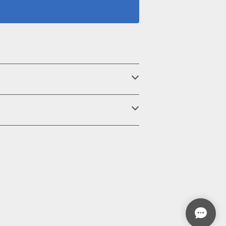
Φ0.18mm以上 ・標準剥き線長：10mm ＜
5A(7.5A)、10A ■ 取り扱い注意
った状態で行って下さい。 原料に添加物が
たりすることがあります。性能上この現象が
況については、追跡番号で確認が可能ですの
なりますので予めご了承願います。 宅急便
■ 各種お問い合わせにつ
い合わせページからお気軽にご連絡くださ
合もございます。あらかじめご了承下さい。