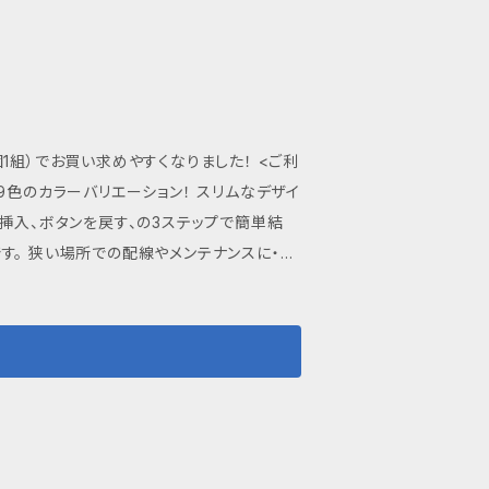
2個1組）でお買い求めやすくなりました！ <ご利
9色のカラーバリエーション！ スリムなデザイ
挿入、ボタンを戻す、の3ステップで簡単結
。 狭い場所での配線やメンテナンスに・・
絶縁抵抗：DC500V,100MΩ以上 ・ 使用可能
8) 電線仕上外径Φ1.3mm以下 ・ 標準剥き
報や注意事
に発送いたします。配送状況については、追跡